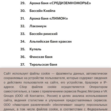
29.
Арома баня «СРЕДИЗЕМНОМОРЬЕ»
30.
Бассейн Кнейпа
31.
Арома баня «ЛИМОН»
32.
Лакониум
33.
Бассейн римский
34.
Альпийская баня краксен
35.
Купель
36.
Финская баня
37.
Тирольская баня
38.
Русские бани
Сайт использует файлы cookie — фрагменты данных, автоматически
сохраняемые на устройстве пользователя, которые содержат сведения
39.
Арома баня «МЯТА»
о действиях пользователя на сайте, его устройстве, браузере и IP-
адресе. Сбор файлов cookie осуществляется Оператором
40.
Арома баня «АПЕЛЬСИН»
самостоятельно, а также с привлечением сервисов Яндекс.Метрика и VK
41.
WC
Groups (ООО «В Контакте», Россия) в целях анализа использования
сайта, ведения статистики и улучшения предоставляемых сервисов.
42.
Лифт
ООО «Акватория развлечений» обеспечивает защиту персональных
данных, в том числе файлов cookie, в соответствии с Федеральным
43.
Спа-кафе «РИФ»