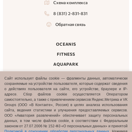
Схема комплекса
8 (831) 2-831-831
Обратная связь
OCEANIS
FITNESS
AQUAPARK
MALL
Сайт использует файлы cookie — фрагменты данных, автоматически
сохраняемые на устройстве пользователя, которые содержат сведения
ПОДВАЛ
ОБ
ТАРИФЫ
о действиях пользователя на сайте, его устройстве, браузере и IP-
АКВАПАРКЕ
адресе. Сбор файлов cookie осуществляется Оператором
ДОПОЛНИТЕЛЬНЫЙ
ПОДАРОЧНЫЕ
ОТЕЛИ-
самостоятельно, а также с привлечением сервисов Яндекс.Метрика и VK
СЕРТИФИКАТЫ
ПАРТНЕРЫ
Groups (ООО «В Контакте», Россия) в целях анализа использования
АКЦИИ И
ДЕТСКИЕ
сайта, ведения статистики и улучшения предоставляемых сервисов.
СОБЫТИЯ
ДНИ
ООО «Акватория развлечений» обеспечивает защиту персональных
РОЖДЕНИЯ
данных, в том числе файлов cookie, в соответствии с Федеральным
КАФЕ И
ГРУППОВЫЕ
законом от 27.07.2006 № 152-ФЗ «О персональных данных» и принятой
БАРЫ
ПОСЕЩЕНИЯ
Политикой в отношении обработки персональных данных
. Нажимая